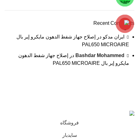
Recent Comments
ایران مدکو
در
إصلاح جهاز شفط الدهون مايكرو إير بال
PAL650 MICROAIRE
Bashdar Mohammed
در
إصلاح جهاز شفط الدهون
مايكرو إير بال PAL650 MICROAIRE
کلیه حقوق و محتوای این سایت متعلق به شرکت مهندسی
پزشکی ایرانمدکو میباشد و هر گونه کپی برداری پیگرد قانونی
دارد.
فروشگاه
سایدبار