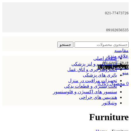
021-77473726
09102656535
جستجو
مقایسه
علاقه مندی
صفحه اصلی
ورود / ثبت نام
آندوسکوپ و لنز پزشکی
0
محصول
ریال
0
الکتروسرجری و اتاق عمل
منو
باتری های پزشکی
تجهیزات مراقبت در منزل
0
محصول
ریال
0
تخت بستری و قطعات یدکی
سنسور های اکسیژن و فلوسنسور
هندپیس های جراحی
ونتیلاتور
Furniture