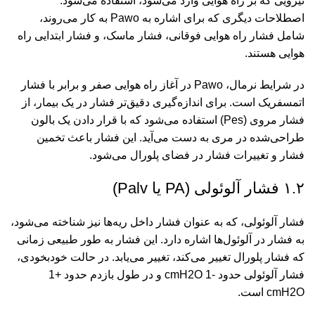
نیرویی که بر راه هوایی وارد می‌شود، استفاده می‌شود.
اصطلاحات دیگری که برای اشاره به Pawo به کار می‌روند،
شامل فشار راه هوایی فوقانی، فشار ماسک، و فشار ابتدایی راه
هوایی هستند.
در شرایط نرمال، Pawo در آغاز راه هوایی صفر و برابر با فشار
اتمسفریک است. برای اندازه‌گیری دقیق‌تر فشار در یک بیمار، از
فشار مروى (Pes) استفاده می‌شود که با قرار دادن یک بالون
طراحی‌شده در مری به دست می‌آید. این فشار باعث تخمین
فشار و تغییرات فشار در فضای پلورال می‌شود.
۱.۲ فشار آلوئولی (PA یا Palv)
فشار آلوئولی، که به عنوان فشار داخل ریه‌ها نیز شناخته می‌شود،
به فشار در آلوئول‌ها اشاره دارد. این فشار به طور طبیعی زمانی
که فشار پلورال تغییر می‌کند، تغییر می‌یابد. در حالت خودبخودی،
فشار آلوئولی حدود -1 cmH2O و در طول بازدم حدود +1
cmH2O است.