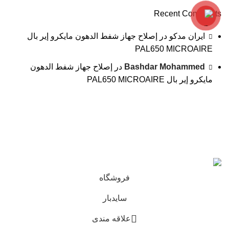
Recent Comments
ایران مدکو
در
إصلاح جهاز شفط الدهون مايكرو إير بال
PAL650 MICROAIRE
Bashdar Mohammed
در
إصلاح جهاز شفط الدهون
مايكرو إير بال PAL650 MICROAIRE
کلیه حقوق و محتوای این سایت متعلق به شرکت مهندسی
پزشکی ایرانمدکو میباشد و هر گونه کپی برداری پیگرد قانونی
دارد.
فروشگاه
سایدبار
علاقه مندی