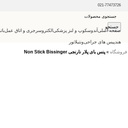
021-77473726
جستجو
صفحه اصلی
آندوسکوپ و لنز پزشکی
الکتروسرجری و اتاق عمل
بات
هندپیس های جراحی
ونتیلاتور
فروشگاه
»
پنس بای پلار نارنجی Non Stick Bissinger