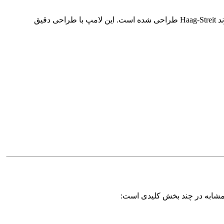
لامپ زنون Y1958 یک منبع نور قوسی با توان 300 وات است که به‌صورت تخصصی برای برخی مدل‌های میکروسکوپ و اسلیت لمپ‌های برند Haag-Streit طراحی شده است. این لامپ با طراحی دقیق