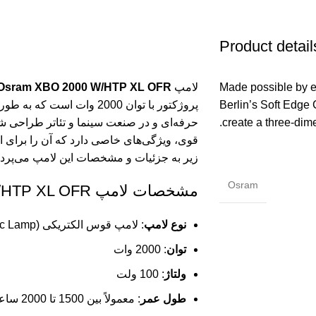
Product detail
Made possible by e
لامپ
Osram XBO 2000 W/HTP XL OFR
Berlin’s Soft Edge 
پروژکتور با توان 2000 وات ا
create a three-dim
حرفه‌ای و در صنعت سینما و تئاتر طراحی شده
قوی، ویژگی‌های خاصی دارد که آن را برای ا
زیر به جزئیات و مشخصات این لامپ می‌پردا
Osram
مشخصات لامپ Osram XBO 2000 W/HTP XL OFR
نوع لامپ
: لامپ قوس الکتریکی (Xenon Arc Lamp)
توان
: 2000 وات
ولتاژ
: 100 ولت
طول عمر
: معمولاً بین 1500 تا 2000 ساعت، بسته به شرایط کارکرد و استفاده.