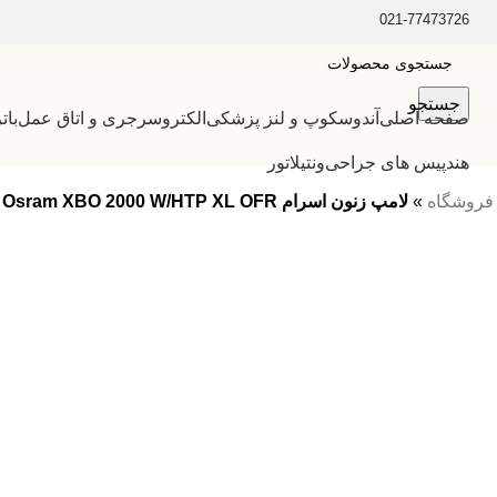
021-77473726
جستجو
صفحه اصلی
آندوسکوپ و لنز پزشکی
الکتروسرجری و اتاق عمل
بات
هندپیس های جراحی
ونتیلاتور
فروشگاه
»
لامپ زنون اسرام Osram XBO 2000 W/HTP XL OFR