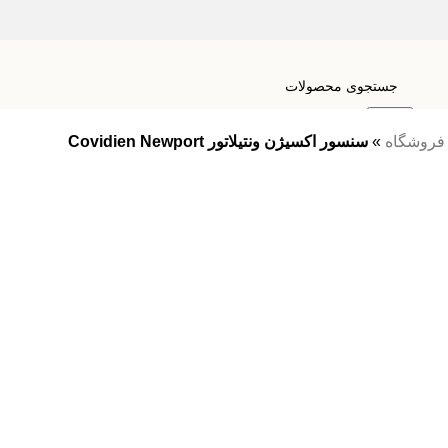
صفحه اصلی
آندوسکوپ و لنز پزشکی
الکتروسرجری و اتاق عمل
ب
جستجو
فروشگاه
»
سنسور اکسیژن ونتیلاتور Covidien Newport
مقایسه
علاقه مندی
ورود / ثبت نام
0
محصول
ریال
0
منو
0
محصول
ریال
0