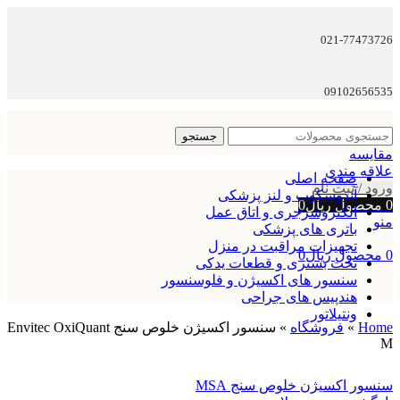
021-77473726
09102656535
جستجو
مقایسه
علاقه مندی
صفحه اصلی
ورود / ثبت نام
آندوسکوپ و لنز پزشکی
0
محصول
ریال
0
الکتروسرجری و اتاق عمل
منو
باتری های پزشکی
تجهیزات مراقبت در منزل
0
محصول
ریال
0
تخت بستری و قطعات یدکی
سنسور های اکسیژن و فلوسنسور
هندپیس های جراحی
ونتیلاتور
Home
»
فروشگاه
»
سنسور اکسیژن خلوص سنج Envitec OxiQuant
M
سنسور اکسیژن خلوص سنج MSA