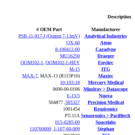
Description
OEM Part #
Manufacturer
PSR-11-917-J (Output 7-13mV)
Analytical Industries
OX-60
Atom
8-100412-00
Caradyne
MU16250
Draeger
OOM102-1
,
OOM102-1-HEY
Envitec
M-15
ITG
MAX-7
,
MAX-13 (R115P10)
Maxtec
10-103-18
Mercury Medical
0600-00-0106
Mindray > Datascope
E-15/5
Nuova
504877
,
505327
Precision Medical
1001454
Respironics
PT-11A
Sensoronics > Pacifitech
015-0285-00
Spacelabs
110760009
,
1-107-60-009
Stephan