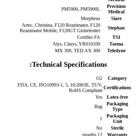
Precision
PM5900, PM5900L
Medical
Morpheus
Siare
Artec, Christina, F120 Reanimator, F120
Stephan
Reanimator Mobile, F120GT Globetrotter
Certifier FA
TSI
Alys, Clarys, YR010100
Taema
MX 300, TED AX 300
Teledyne
Technical Specifications:
O2
Category
FDA, CE, ISO10993-1, 5, 10:2003E, TUV,
Certifications
RoHS Compliant
Yes
Latex-free
Packaging
Bag
Type
Packaging
1
Unit
No
Sterile
12 months
Warranty