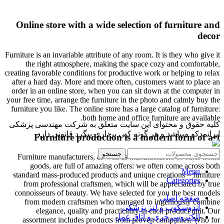
Online store with a wide selection of furniture and
decor
Furniture is an invariable attribute of any room. It is they who give it
the right atmosphere, making the space cozy and comfortable,
creating favorable conditions for productive work or helping to relax
after a hard day. More and more often, customers want to place an
order in an online store, when you can sit down at the computer in
your free time, arrange the furniture in the photo and calmly buy the
furniture you like. The online store has a large catalog of furniture:
both home and office furniture are available.
کلیه حقوق و محتوای این سایت متعلق به شرکت مهندسی پزشکی
ایرانمدکو میباشد و هر گونه کپی برداری پیگرد قانونی دارد.
Furniture production is a modern form of art
جستجو
Furniture manufacturers, as well as manufacturers of other home
goods, are full of amazing offers: we often come across both
Menu
standard mass-produced products and unique creations – furniture
Categories
from professional craftsmen, which will be appreciated by true
connoisseurs of beauty. We have selected for you the best models
صفحه اصلی
from modern craftsmen who managed to ingeniously combine
آندوسکوپ و لنز پزشکی
elegance, quality and practicality in each product unit. Our
الکتروسرجری و اتاق عمل
assortment includes products from proven companies. Who for