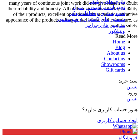
باتری های پزشکی
many years of continuous joint work did not give reason to doubt
تجهیزات مراقبت در منزل
their reliability and honesty. All of them guarantee the high quality
تخت بستری و قطعات یدکی
of their products, excellent operational characteristics, attractive
سنسور های اکسیژن و فلوسنسور
appearance of the products, a long period of use of the furniture, as
هندپیس های جراحی
well as safety.
ونتیلاتور
Read More
Home
Blog
About us
Contact us
Showrooms
Gift cards
سبد خرید
بستن
ورود
بستن
هنوز حساب کاربری ندارید؟
ایجاد حساب کاربری
فروشگاه