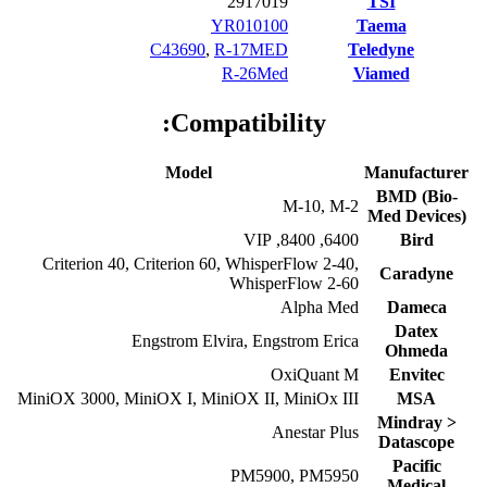
2917019
TSI
YR010100
Taema
C43690
,
R-17MED
Teledyne
R-26Med
Viamed
Compatibility:
Model
Manufacturer
BMD (Bio-
M-10, M-2
Med Devices)
6400, 8400, VIP
Bird
Criterion 40, Criterion 60, WhisperFlow 2-40,
Caradyne
WhisperFlow 2-60
Alpha Med
Dameca
Datex
Engstrom Elvira, Engstrom Erica
Ohmeda
OxiQuant M
Envitec
MiniOX 3000, MiniOX I, MiniOX II, MiniOx III
MSA
Mindray >
Anestar Plus
Datascope
Pacific
PM5900, PM5950
Medical