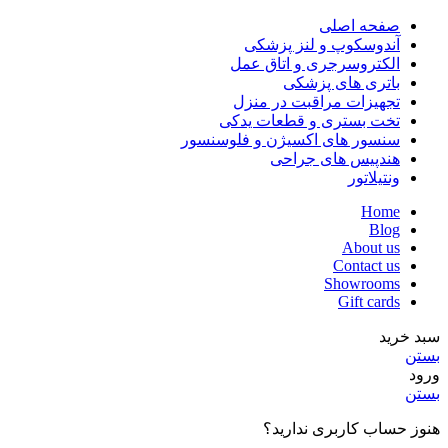
صفحه اصلی
آندوسکوپ و لنز پزشکی
الکتروسرجری و اتاق عمل
باتری های پزشکی
تجهیزات مراقبت در منزل
تخت بستری و قطعات یدکی
سنسور های اکسیژن و فلوسنسور
هندپیس های جراحی
ونتیلاتور
Home
Blog
About us
Contact us
Showrooms
Gift cards
سبد خرید
بستن
ورود
بستن
هنوز حساب کاربری ندارید؟