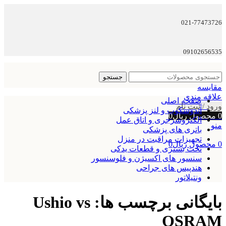
021-77473726
09102656535
جستجو
مقایسه
علاقه مندی
صفحه اصلی
ورود / ثبت نام
آندوسکوپ و لنز پزشکی
0
محصول
ریال
0
الکتروسرجری و اتاق عمل
منو
باتری های پزشکی
تجهیزات مراقبت در منزل
0
محصول
ریال
0
تخت بستری و قطعات یدکی
سنسور های اکسیژن و فلوسنسور
هندپیس های جراحی
ونتیلاتور
بایگانی برچسب ها: Ushio vs
OSRAM