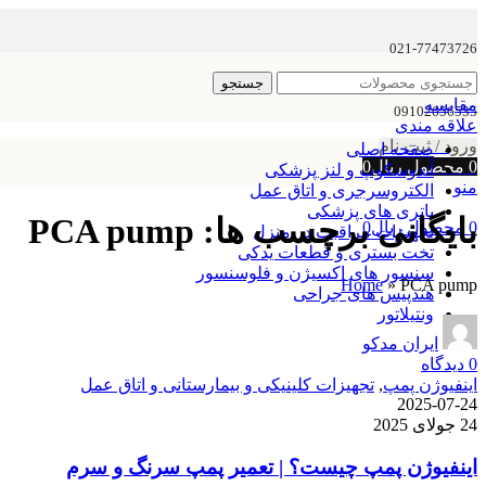
021-77473726
جستجو
مقایسه
09102656535
علاقه مندی
ورود / ثبت نام
صفحه اصلی
0
محصول
ریال
0
آندوسکوپ و لنز پزشکی
منو
الکتروسرجری و اتاق عمل
باتری های پزشکی
بایگانی برچسب ها: PCA pump
0
محصول
ریال
0
تجهیزات مراقبت در منزل
تخت بستری و قطعات یدکی
سنسور های اکسیژن و فلوسنسور
Home
»
PCA pump
هندپیس های جراحی
ونتیلاتور
ایران مدکو
0
دیدگاه
اینفیوژن پمپ
,
تجهیزات کلینیکی و بیمارستانی و اتاق عمل
2025-07-24
24 جولای 2025
اینفیوژن پمپ چیست؟ | تعمیر پمپ سرنگ و سرم