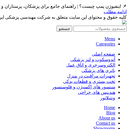
📌 اینفیوژن پمپ چیست؟ | راهنمای جامع برای پزشکان، پرستاران و مراکز درمانی ۱. مقدم
ادامه مطلب
کلیه حقوق و محتوای این سایت متعلق به شرکت مهندسی پزشکی ایرانمد
جستجو
Menu
Categories
صفحه اصلی
آندوسکوپ و لنز پزشکی
الکتروسرجری و اتاق عمل
باتری های پزشکی
تجهیزات مراقبت در منزل
تخت بستری و قطعات یدکی
سنسور های اکسیژن و فلوسنسور
هندپیس های جراحی
ونتیلاتور
Home
Blog
About us
Contact us
Showrooms