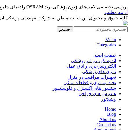
بررسی تخصصی لامپ‌های زنون پزشکی برند OSRAM راهنمای جامع خرید، مشخصات فنی و کاربردهای بالینی ...
ادامه مطلب
کلیه حقوق و محتوای این سایت متعلق به شرکت مهندسی پزشکی ایرانمد
جستجو
Menu
Categories
صفحه اصلی
آندوسکوپ و لنز پزشکی
الکتروسرجری و اتاق عمل
باتری های پزشکی
تجهیزات مراقبت در منزل
تخت بستری و قطعات یدکی
سنسور های اکسیژن و فلوسنسور
هندپیس های جراحی
ونتیلاتور
Home
Blog
About us
Contact us
Showrooms