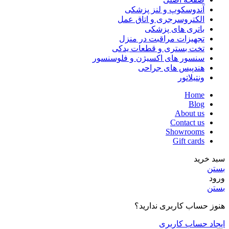
آندوسکوپ و لنز پزشکی
الکتروسرجری و اتاق عمل
باتری های پزشکی
تجهیزات مراقبت در منزل
تخت بستری و قطعات یدکی
سنسور های اکسیژن و فلوسنسور
هندپیس های جراحی
ونتیلاتور
Home
Blog
About us
Contact us
Showrooms
Gift cards
سبد خرید
بستن
ورود
بستن
هنوز حساب کاربری ندارید؟
ایجاد حساب کاربری