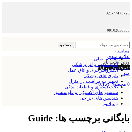
021-77473726
09102656535
جستجو
مقایسه
علاقه مندی
صفحه اصلی
ورود / ثبت نام
آندوسکوپ و لنز پزشکی
0
محصول
ریال
0
الکتروسرجری و اتاق عمل
منو
باتری های پزشکی
تجهیزات مراقبت در منزل
0
محصول
ریال
0
تخت بستری و قطعات یدکی
سنسور های اکسیژن و فلوسنسور
هندپیس های جراحی
ونتیلاتور
بایگانی برچسب ها: Guide