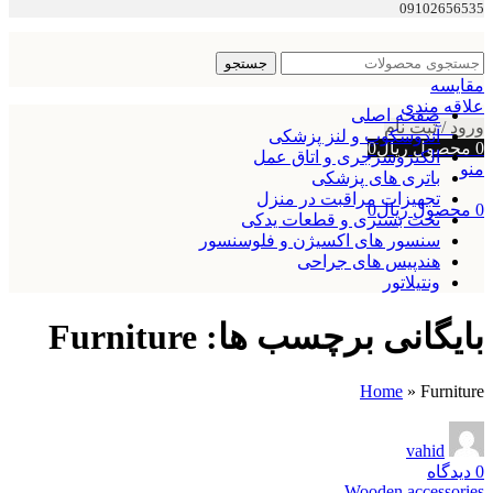
09102656535
جستجو
مقایسه
علاقه مندی
صفحه اصلی
ورود / ثبت نام
آندوسکوپ و لنز پزشکی
0
محصول
ریال
0
الکتروسرجری و اتاق عمل
منو
باتری های پزشکی
تجهیزات مراقبت در منزل
0
محصول
ریال
0
تخت بستری و قطعات یدکی
سنسور های اکسیژن و فلوسنسور
هندپیس های جراحی
ونتیلاتور
بایگانی برچسب ها: Furniture
Home
»
Furniture
vahid
0
دیدگاه
Wooden accessories