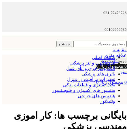
021-77473726
09102656535
جستجو
مقایسه
علاقه مندی
صفحه اصلی
ورود / ثبت نام
آندوسکوپ و لنز پزشکی
0
محصول
ریال
0
الکتروسرجری و اتاق عمل
منو
باتری های پزشکی
تجهیزات مراقبت در منزل
0
محصول
ریال
0
تخت بستری و قطعات یدکی
سنسور های اکسیژن و فلوسنسور
هندپیس های جراحی
ونتیلاتور
بایگانی برچسب ها: کار اموزی
مهندسی پزشکی