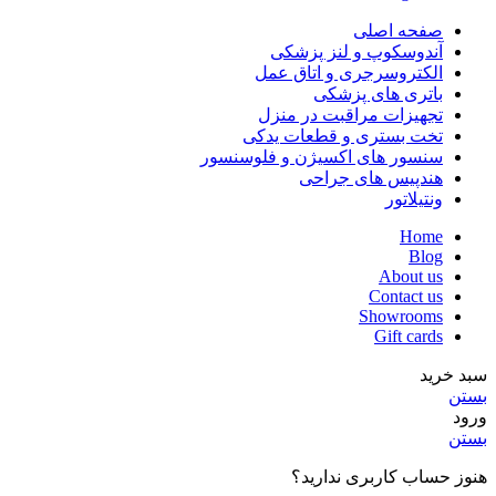
صفحه اصلی
آندوسکوپ و لنز پزشکی
الکتروسرجری و اتاق عمل
باتری های پزشکی
تجهیزات مراقبت در منزل
تخت بستری و قطعات یدکی
سنسور های اکسیژن و فلوسنسور
هندپیس های جراحی
ونتیلاتور
Home
Blog
About us
Contact us
Showrooms
Gift cards
سبد خرید
بستن
ورود
بستن
هنوز حساب کاربری ندارید؟