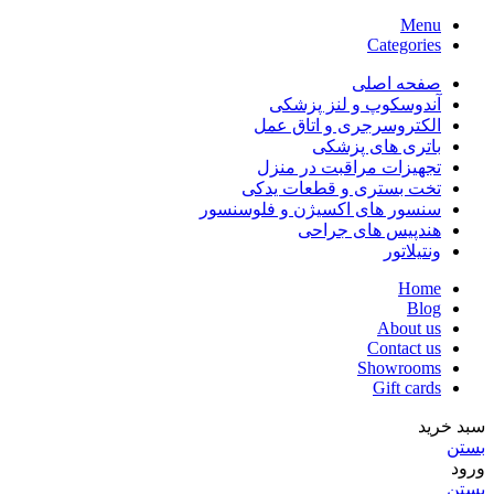
Menu
Categories
صفحه اصلی
آندوسکوپ و لنز پزشکی
الکتروسرجری و اتاق عمل
باتری های پزشکی
تجهیزات مراقبت در منزل
تخت بستری و قطعات یدکی
سنسور های اکسیژن و فلوسنسور
هندپیس های جراحی
ونتیلاتور
Home
Blog
About us
Contact us
Showrooms
Gift cards
سبد خرید
بستن
ورود
بستن