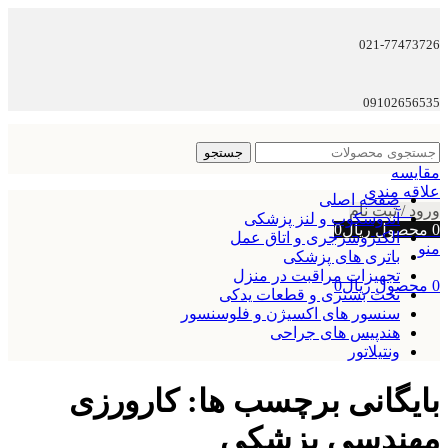
021-77473726
09102656535
جستجو
مقایسه
علاقه مندی
صفحه اصلی
ورود / ثبت نام
آندوسکوپ و لنز پزشکی
0
محصول
ریال
0
الکتروسرجری و اتاق عمل
منو
باتری های پزشکی
تجهیزات مراقبت در منزل
0
محصول
ریال
0
تخت بستری و قطعات یدکی
سنسور های اکسیژن و فلوسنسور
هندپیس های جراحی
ونتیلاتور
بایگانی برچسب ها: کارورزی
مهندسی پزشکی