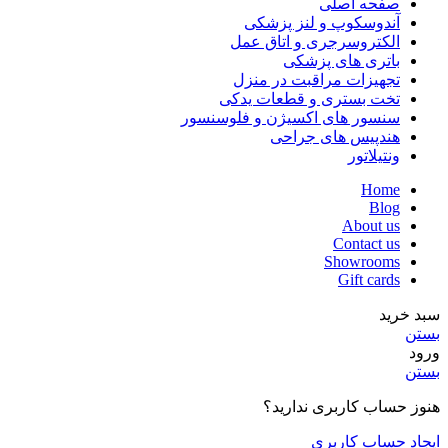
صفحه اصلی
آندوسکوپ و لنز پزشکی
الکتروسرجری و اتاق عمل
باتری های پزشکی
تجهیزات مراقبت در منزل
تخت بستری و قطعات یدکی
سنسور های اکسیژن و فلوسنسور
هندپیس های جراحی
ونتیلاتور
Home
Blog
About us
Contact us
Showrooms
Gift cards
سبد خرید
بستن
ورود
بستن
هنوز حساب کاربری ندارید؟
ایجاد حساب کاربری