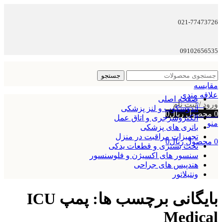
021-77473726
09102656535
جستجو
مقایسه
علاقه مندی
صفحه اصلی
ورود / ثبت نام
آندوسکوپ و لنز پزشکی
0
محصول
ریال
0
الکتروسرجری و اتاق عمل
منو
باتری های پزشکی
تجهیزات مراقبت در منزل
0
محصول
ریال
0
تخت بستری و قطعات یدکی
سنسور های اکسیژن و فلوسنسور
هندپیس های جراحی
ونتیلاتور
بایگانی برچسب ها: پمپ ICU
Medical