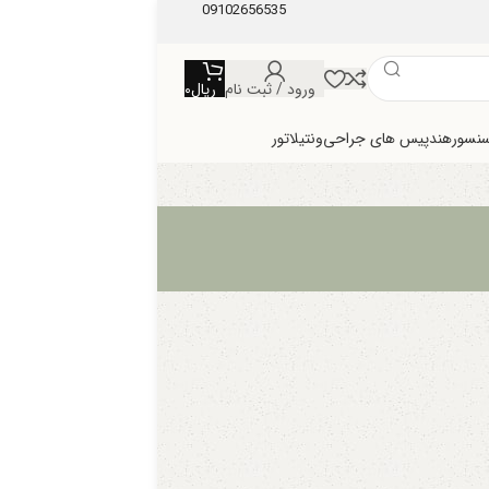
09102656535
ورود / ثبت نام
ریال
0
سنسور
هندپیس های جراحی
ونتیلاتور