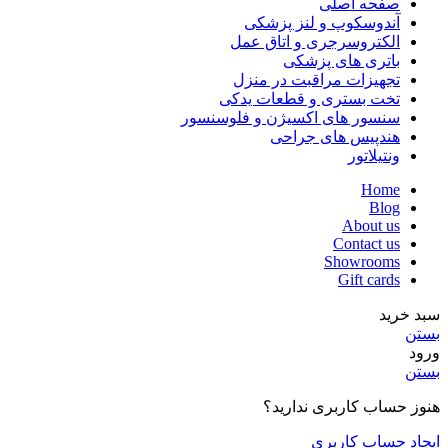
صفحه اصلی
آندوسکوپ و لنز پزشکی
الکتروسرجری و اتاق عمل
باتری های پزشکی
تجهیزات مراقبت در منزل
تخت بستری و قطعات یدکی
سنسور های اکسیژن و فلوسنسور
هندپیس های جراحی
ونتیلاتور
Home
Blog
About us
Contact us
Showrooms
Gift cards
سبد خرید
بستن
ورود
بستن
هنوز حساب کاربری ندارید؟
ایجاد حساب کاربری