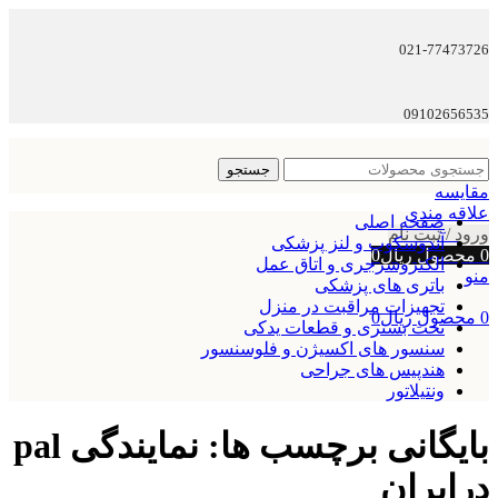
021-77473726
09102656535
جستجو
مقایسه
علاقه مندی
صفحه اصلی
ورود / ثبت نام
آندوسکوپ و لنز پزشکی
0
محصول
ریال
0
الکتروسرجری و اتاق عمل
منو
باتری های پزشکی
تجهیزات مراقبت در منزل
0
محصول
ریال
0
تخت بستری و قطعات یدکی
سنسور های اکسیژن و فلوسنسور
هندپیس های جراحی
ونتیلاتور
بایگانی برچسب ها: نمایندگی pal
درایران