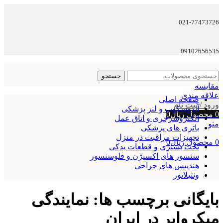
021-77473726
09102656535
جستجو
مقایسه
علاقه مندی
صفحه اصلی
ورود / ثبت نام
آندوسکوپ و لنز پزشکی
0
محصول
ریال
0
الکتروسرجری و اتاق عمل
منو
باتری های پزشکی
تجهیزات مراقبت در منزل
0
محصول
ریال
0
تخت بستری و قطعات یدکی
سنسور های اکسیژن و فلوسنسور
هندپیس های جراحی
ونتیلاتور
بایگانی برچسب ها: نمایندگی
میکروایر در ایران