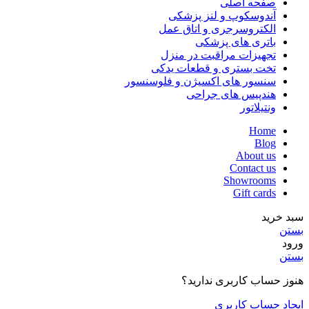
صفحه اصلی
آندوسکوپ و لنز پزشکی
الکتروسرجری و اتاق عمل
باتری های پزشکی
تجهیزات مراقبت در منزل
تخت بستری و قطعات یدکی
سنسور های اکسیژن و فلوسنسور
هندپیس های جراحی
ونتیلاتور
Home
Blog
About us
Contact us
Showrooms
Gift cards
سبد خرید
بستن
ورود
بستن
هنوز حساب کاربری ندارید؟
ایجاد حساب کاربری