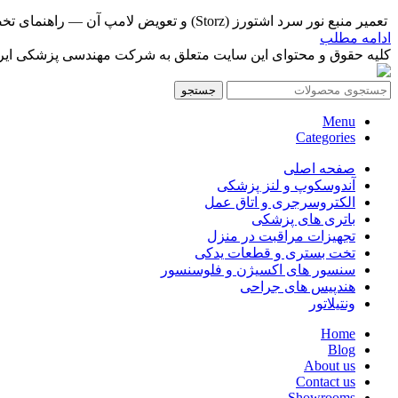
تعمیر منبع نور سرد اشتورز (Storz) و تعویض لامپ آن — راهنمای تخصصی مهندسی پزشکی در حوزه تجهیزات تصو...
ادامه مطلب
کلیه حقوق و محتوای این سایت متعلق به شرکت مهندسی پزشکی ایرانمد
جستجو
Menu
Categories
صفحه اصلی
آندوسکوپ و لنز پزشکی
الکتروسرجری و اتاق عمل
باتری های پزشکی
تجهیزات مراقبت در منزل
تخت بستری و قطعات یدکی
سنسور های اکسیژن و فلوسنسور
هندپیس های جراحی
ونتیلاتور
Home
Blog
About us
Contact us
Showrooms