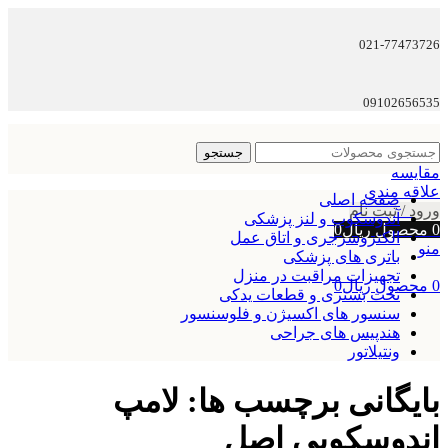
021-77473726
09102656535
جستجو
مقایسه
علاقه مندی
صفحه اصلی
ورود / ثبت نام
آندوسکوپ و لنز پزشکی
0
محصول
ریال
0
الکتروسرجری و اتاق عمل
منو
باتری های پزشکی
تجهیزات مراقبت در منزل
0
محصول
ریال
0
تخت بستری و قطعات یدکی
سنسور های اکسیژن و فلوسنسور
هندپیس های جراحی
ونتیلاتور
بایگانی برچسب ها: لامپ
اندوسکوپی اصل