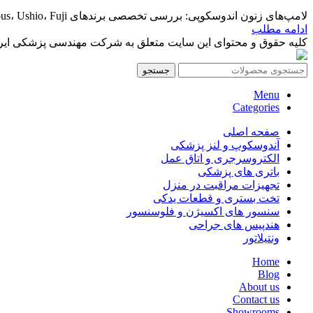
لامپ‌های زنون اندوسکوپی: بررسی تخصصی برندهای Cermax، Olympus، Ushio، Fuji و Excelitas مقدمه در د...
ادامه مطلب
کلیه حقوق و محتوای این سایت متعلق به شرکت مهندسی پزشکی ایرانمد
جستجو
Menu
Categories
صفحه اصلی
آندوسکوپ و لنز پزشکی
الکتروسرجری و اتاق عمل
باتری های پزشکی
تجهیزات مراقبت در منزل
تخت بستری و قطعات یدکی
سنسور های اکسیژن و فلوسنسور
هندپیس های جراحی
ونتیلاتور
Home
Blog
About us
Contact us
Showrooms