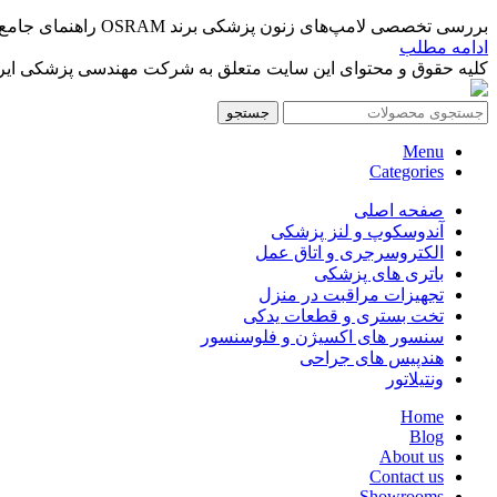
بررسی تخصصی لامپ‌های زنون پزشکی برند OSRAM راهنمای جامع خرید، مشخصات فنی و کاربردهای بالینی ...
ادامه مطلب
کلیه حقوق و محتوای این سایت متعلق به شرکت مهندسی پزشکی ایرانمد
جستجو
Menu
Categories
صفحه اصلی
آندوسکوپ و لنز پزشکی
الکتروسرجری و اتاق عمل
باتری های پزشکی
تجهیزات مراقبت در منزل
تخت بستری و قطعات یدکی
سنسور های اکسیژن و فلوسنسور
هندپیس های جراحی
ونتیلاتور
Home
Blog
About us
Contact us
Showrooms