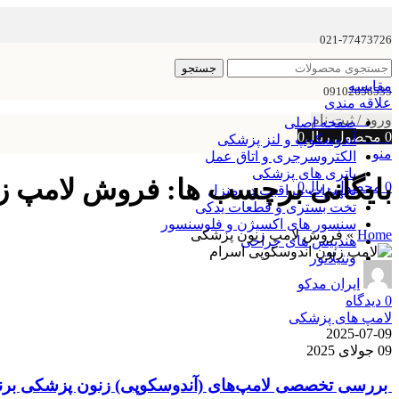
021-77473726
جستجو
مقایسه
09102656535
علاقه مندی
ورود / ثبت نام
صفحه اصلی
0
محصول
ریال
0
آندوسکوپ و لنز پزشکی
منو
الکتروسرجری و اتاق عمل
باتری های پزشکی
بایگانی برچسب ها: فروش لامپ 
0
محصول
ریال
0
تجهیزات مراقبت در منزل
تخت بستری و قطعات یدکی
سنسور های اکسیژن و فلوسنسور
Home
»
فروش لامپ زنون پزشکی
هندپیس های جراحی
ونتیلاتور
ایران مدکو
0
دیدگاه
لامپ های پزشکی
2025-07-09
09 جولای 2025
بررسی تخصصی لامپ‌های (آندوسکوپی) زنون پزشکی برند RAM