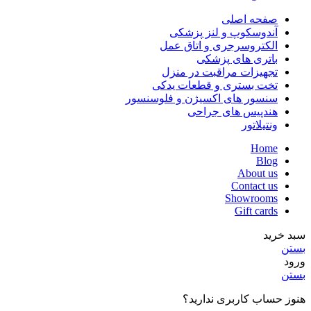
صفحه اصلی
آندوسکوپ و لنز پزشکی
الکتروسرجری و اتاق عمل
باتری های پزشکی
تجهیزات مراقبت در منزل
تخت بستری و قطعات یدکی
سنسور های اکسیژن و فلوسنسور
هندپیس های جراحی
ونتیلاتور
Home
Blog
About us
Contact us
Showrooms
Gift cards
سبد خرید
بستن
ورود
بستن
هنوز حساب کاربری ندارید؟