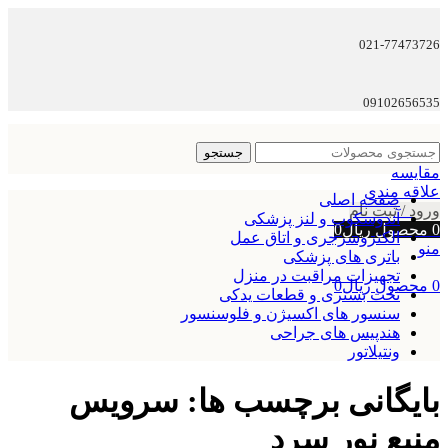
021-77473726
09102656535
جستجو
مقایسه
علاقه مندی
صفحه اصلی
ورود / ثبت نام
آندوسکوپ و لنز پزشکی
0
محصول
ریال
0
الکتروسرجری و اتاق عمل
منو
باتری های پزشکی
تجهیزات مراقبت در منزل
0
محصول
ریال
0
تخت بستری و قطعات یدکی
سنسور های اکسیژن و فلوسنسور
هندپیس های جراحی
ونتیلاتور
بایگانی برچسب ها: سرویس
منبع نور سرد