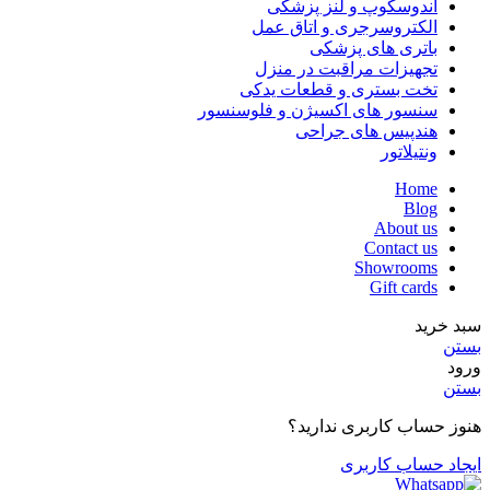
آندوسکوپ و لنز پزشکی
الکتروسرجری و اتاق عمل
باتری های پزشکی
تجهیزات مراقبت در منزل
تخت بستری و قطعات یدکی
سنسور های اکسیژن و فلوسنسور
هندپیس های جراحی
ونتیلاتور
Home
Blog
About us
Contact us
Showrooms
Gift cards
سبد خرید
بستن
ورود
بستن
هنوز حساب کاربری ندارید؟
ایجاد حساب کاربری