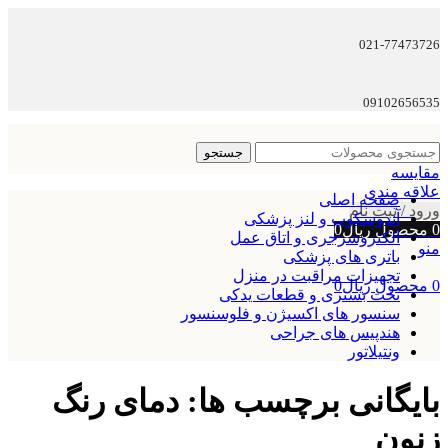
021-77473726
09102656535
جستجو
مقایسه
علاقه مندی
صفحه اصلی
ورود / ثبت نام
آندوسکوپ و لنز پزشکی
0
محصول
ریال
0
الکتروسرجری و اتاق عمل
منو
باتری های پزشکی
تجهیزات مراقبت در منزل
0
محصول
ریال
0
تخت بستری و قطعات یدکی
سنسور های اکسیژن و فلوسنسور
هندپیس های جراحی
ونتیلاتور
بایگانی برچسب ها: دمای رنگ
زنون