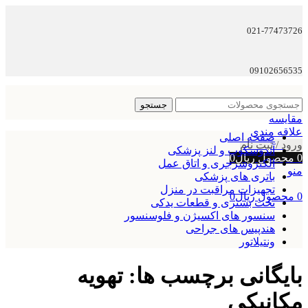
021-77473726
09102656535
جستجو
مقایسه
علاقه مندی
صفحه اصلی
ورود / ثبت نام
آندوسکوپ و لنز پزشکی
0
محصول
ریال
0
الکتروسرجری و اتاق عمل
منو
باتری های پزشکی
تجهیزات مراقبت در منزل
0
محصول
ریال
0
تخت بستری و قطعات یدکی
سنسور های اکسیژن و فلوسنسور
هندپیس های جراحی
ونتیلاتور
بایگانی برچسب ها: تهویه
مکانیکی