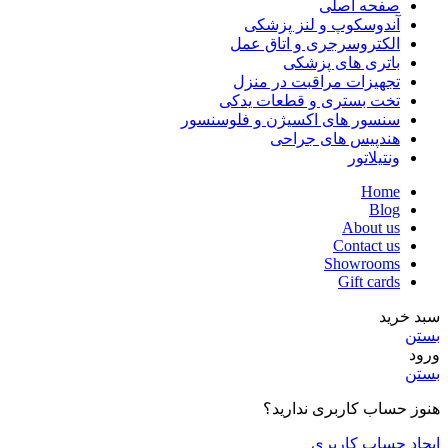
صفحه اصلی
آندوسکوپ و لنز پزشکی
الکتروسرجری و اتاق عمل
باتری های پزشکی
تجهیزات مراقبت در منزل
تخت بستری و قطعات یدکی
سنسور های اکسیژن و فلوسنسور
هندپیس های جراحی
ونتیلاتور
Home
Blog
About us
Contact us
Showrooms
Gift cards
سبد خرید
بستن
ورود
بستن
هنوز حساب کاربری ندارید؟
ایجاد حساب کاربری