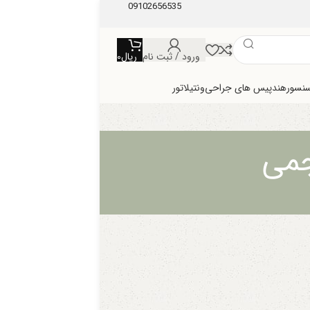
09102656535
ورود / ثبت نام
ریال
0
سنسور
هندپیس های جراحی
ونتیلاتور
جمی