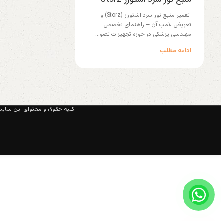
تعمیر منبع نور سرد اشتورز (Storz) و
تعویض لامپ آن — راهنمای تخصصی
مهندسی پزشکی در حوزه تجهیزات تصو...
ادامه مطلب
کلیه حقوق و محتوای این سایت 