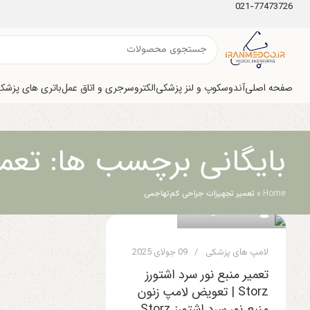
021-77473726
صفحه اصلی
آندوسکوپ و لنز پزشکی
الکتروسرجری و اتاق عمل
باتری های پزشک
بایگانی برچسب ها: تعم
Home
»
تعمیر تجهیزات جراحی کم‌تهاجمی
0
ایران مدکو
لامپ های پزشکی
09 جولای 2025
تعمیر منبع نور سرد اشتورز
Storz | تعویض لامپ زنون
منبع نور سرد اشتورز Storz