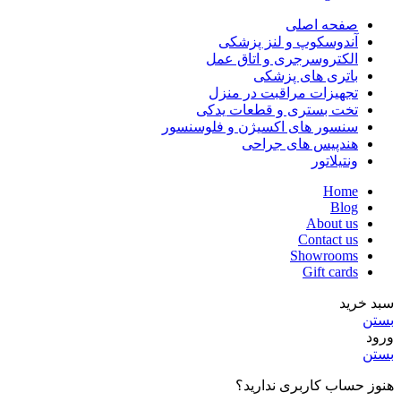
صفحه اصلی
آندوسکوپ و لنز پزشکی
الکتروسرجری و اتاق عمل
باتری های پزشکی
تجهیزات مراقبت در منزل
تخت بستری و قطعات یدکی
سنسور های اکسیژن و فلوسنسور
هندپیس های جراحی
ونتیلاتور
Home
Blog
About us
Contact us
Showrooms
Gift cards
سبد خرید
بستن
ورود
بستن
هنوز حساب کاربری ندارید؟