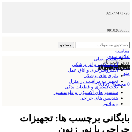
021-77473726
09102656535
جستجو
مقایسه
علاقه مندی
صفحه اصلی
ورود / ثبت نام
آندوسکوپ و لنز پزشکی
0
محصول
ریال
0
الکتروسرجری و اتاق عمل
منو
باتری های پزشکی
تجهیزات مراقبت در منزل
0
محصول
ریال
0
تخت بستری و قطعات یدکی
سنسور های اکسیژن و فلوسنسور
هندپیس های جراحی
ونتیلاتور
بایگانی برچسب ها: تجهیزات
جراحی با نور زنون