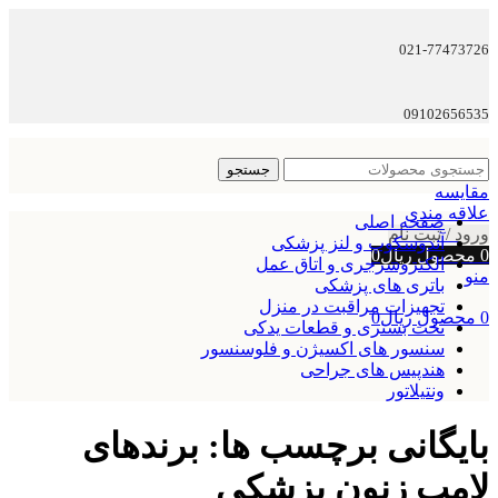
021-77473726
09102656535
جستجو
مقایسه
علاقه مندی
صفحه اصلی
ورود / ثبت نام
آندوسکوپ و لنز پزشکی
0
محصول
ریال
0
الکتروسرجری و اتاق عمل
منو
باتری های پزشکی
تجهیزات مراقبت در منزل
0
محصول
ریال
0
تخت بستری و قطعات یدکی
سنسور های اکسیژن و فلوسنسور
هندپیس های جراحی
ونتیلاتور
بایگانی برچسب ها: برندهای
لامپ زنون پزشکی