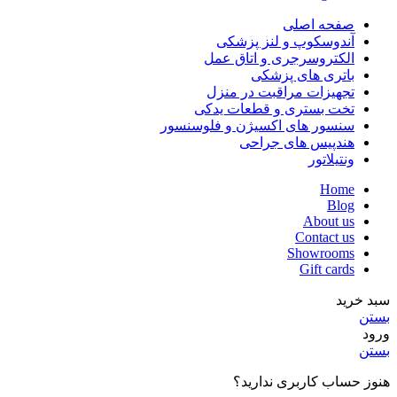
صفحه اصلی
آندوسکوپ و لنز پزشکی
الکتروسرجری و اتاق عمل
باتری های پزشکی
تجهیزات مراقبت در منزل
تخت بستری و قطعات یدکی
سنسور های اکسیژن و فلوسنسور
هندپیس های جراحی
ونتیلاتور
Home
Blog
About us
Contact us
Showrooms
Gift cards
سبد خرید
بستن
ورود
بستن
هنوز حساب کاربری ندارید؟