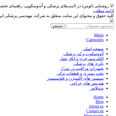
💡 روشنایی (لومن) در لامپ‌های پزشکی و آندوسکوپی: راهنمای تخصص
ادامه مطلب
کلیه حقوق و محتوای این سایت متعلق به شرکت مهندسی پزشکی ایرانمد
جستجو
Menu
Categories
صفحه اصلی
آندوسکوپ و لنز پزشکی
الکتروسرجری و اتاق عمل
باتری های پزشکی
تجهیزات مراقبت در منزل
تخت بستری و قطعات یدکی
سنسور های اکسیژن و فلوسنسور
هندپیس های جراحی
ونتیلاتور
Home
Blog
About us
Contact us
Showrooms