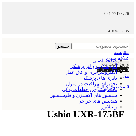
021-77473726
09102656535
جستجو
مقایسه
علاقه مندی
صفحه اصلی
ورود / ثبت نام
آندوسکوپ و لنز پزشکی
0
محصول
ریال
0
الکتروسرجری و اتاق عمل
منو
باتری های پزشکی
تجهیزات مراقبت در منزل
0
محصول
ریال
0
تخت بستری و قطعات یدکی
سنسور های اکسیژن و فلوسنسور
هندپیس های جراحی
ونتیلاتور
Ushio UXR-175BF