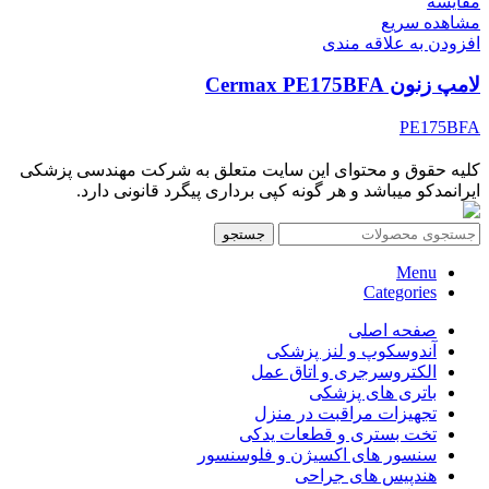
مقایسه
مشاهده سریع
افزودن به علاقه مندی
لامپ زنون Cermax PE175BFA
PE175BFA
کلیه حقوق و محتوای این سایت متعلق به شرکت مهندسی پزشکی
ایرانمدکو میباشد و هر گونه کپی برداری پیگرد قانونی دارد.
جستجو
Menu
Categories
صفحه اصلی
آندوسکوپ و لنز پزشکی
الکتروسرجری و اتاق عمل
باتری های پزشکی
تجهیزات مراقبت در منزل
تخت بستری و قطعات یدکی
سنسور های اکسیژن و فلوسنسور
هندپیس های جراحی