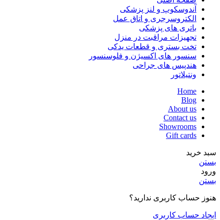
آندوسکوپ و لنز پزشکی
الکتروسرجری و اتاق عمل
باتری های پزشکی
تجهیزات مراقبت در منزل
تخت بستری و قطعات یدکی
سنسور های اکسیژن و فلوسنسور
هندپیس های جراحی
ونتیلاتور
Home
Blog
About us
Contact us
Showrooms
Gift cards
سبد خرید
بستن
ورود
بستن
هنوز حساب کاربری ندارید؟
ایجاد حساب کاربری