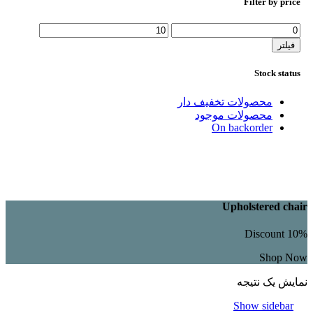
Filter by price
حداقل
حداکثر
قیمت
قیمت
فیلتر
Stock status
محصولات تخفیف دار
محصولات موجود
On backorder
Upholstered chair
Discount 10%
Shop Now
نمایش یک نتیجه
Show sidebar