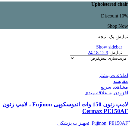
Upholstered chair
Discount 10%
Shop Now
نمایش یک نتیجه
Show sidebar
نمایش
9
12
18
24
اطلاعات بیشتر
مقایسه
مشاهده سریع
افزودن به علاقه مندی
لامپ زنون 150 وات اندوسکوپی Fujinon ، لامپ زنون
Cermax PE150AF
PE150AF
,
,
تجهیزات پزشکی