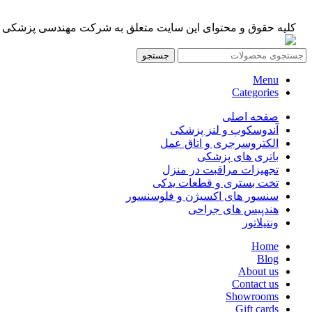
کلیه حقوق و محتوای این سایت متعلق به شرکت مهندسی پزشکی ایران
جستجو
Menu
Categories
صفحه اصلی
آندوسکوپ و لنز پزشکی
الکتروسرجری و اتاق عمل
باتری های پزشکی
تجهیزات مراقبت در منزل
تخت بستری و قطعات یدکی
سنسور های اکسیژن و فلوسنسور
هندپیس های جراحی
ونتیلاتور
Home
Blog
About us
Contact us
Showrooms
Gift cards