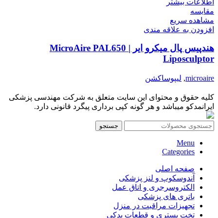
اطلاعات بیشتر
مقایسه
مشاهده سریع
افزودن به علاقه مندی
هندپیس پال میکرو ایر | MicroAire PAL650
Liposculptor
microaire
,
لیپوساکشن
کلیه حقوق و محتوای این سایت متعلق به شرکت مهندسی پزشکی
ایرانمدکو میباشد و هر گونه کپی برداری پیگرد قانونی دارد.
جستجو
Menu
Categories
صفحه اصلی
آندوسکوپ و لنز پزشکی
الکتروسرجری و اتاق عمل
باتری های پزشکی
تجهیزات مراقبت در منزل
تخت بستری و قطعات یدکی