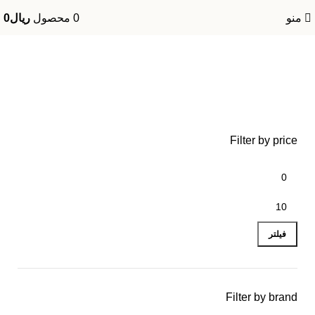
منو
0
محصول
ریال
0
لامپ 6ولت 4.5 امپر 27 وات
Filter by price
حداقل
حداکثر
قیمت
قیمت
فیلتر
Filter by brand