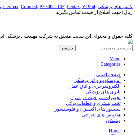
لامپ های پزشکی
,
Y1964
,
Pentax
,
PE300C-10F
,
Conmed
,
Cermax
,
ت
ریال
1
جهت اطلاع از قیمت تماس بگیرید
کلیه حقوق و محتوای این سایت متعلق به شرکت مهندسی پزشکی ایرانمد
جستجو
Menu
Categories
صفحه اصلی
آندوسکوپ و لنز پزشکی
الکتروسرجری و اتاق عمل
باتری های پزشکی
تجهیزات مراقبت در منزل
تخت بستری و قطعات یدکی
سنسور های اکسیژن و فلوسنسور
هندپیس های جراحی
ونتیلاتور
Home