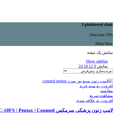
Upholstered chair
Discount 10%
Shop Now
نمایش یک نتیجه
Show sidebar
نمایش
9
12
18
24
افزودن به سبد خرید
مقایسه
مشاهده سریع
افزودن به علاقه مندی
لامپ زنون پزشکی سرمکس PE300C-10FS | Pentax | Conmed