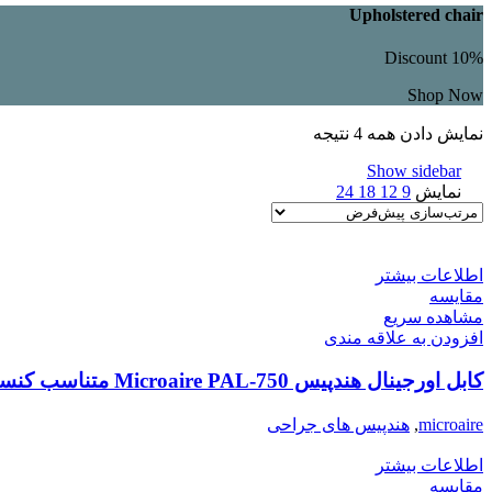
Upholstered chair
Discount 10%
Shop Now
نمایش دادن همه 4 نتیجه
Show sidebar
نمایش
9
12
18
24
اطلاعات بیشتر
مقایسه
مشاهده سریع
افزودن به علاقه مندی
کابل اورجینال هندپیس Microaire PAL-750 متناسب کنسول 1025
microaire
,
هندپیس های جراحی
اطلاعات بیشتر
مقایسه