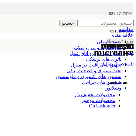
021-77473726
جستجو
مقایسه
09102656535
علاقه مندی
ورود / ثبت نام
صفحه اصلی
0
محصول
ریال
0
آندوسکوپ و لنز پزشکی
microaire
منو
الکتروسرجری و اتاق عمل
باتری های پزشکی
0
محصول
ریال
0
تجهیزات مراقبت در منزل
تخت بستری و قطعات یدکی
سنسور های اکسیژن و فلوسنسور
هندپیس های جراحی
Stock status
ونتیلاتور
محصولات تخفیف دار
محصولات موجود
On backorder