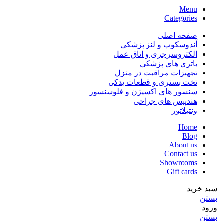
Menu
Categories
صفحه اصلی
آندوسکوپ و لنز پزشکی
الکتروسرجری و اتاق عمل
باتری های پزشکی
تجهیزات مراقبت در منزل
تخت بستری و قطعات یدکی
سنسور های اکسیژن و فلوسنسور
هندپیس های جراحی
ونتیلاتور
Home
Blog
About us
Contact us
Showrooms
Gift cards
سبد خرید
بستن
ورود
بستن