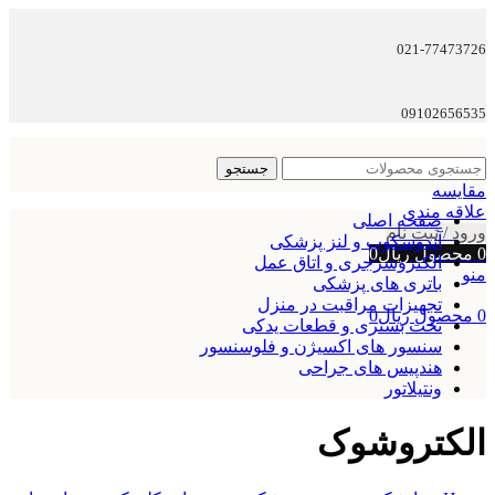
021-77473726
09102656535
جستجو
مقایسه
علاقه مندی
صفحه اصلی
ورود / ثبت نام
آندوسکوپ و لنز پزشکی
0
محصول
ریال
0
الکتروسرجری و اتاق عمل
منو
باتری های پزشکی
تجهیزات مراقبت در منزل
0
محصول
ریال
0
تخت بستری و قطعات یدکی
سنسور های اکسیژن و فلوسنسور
هندپیس های جراحی
ونتیلاتور
الکتروشوک