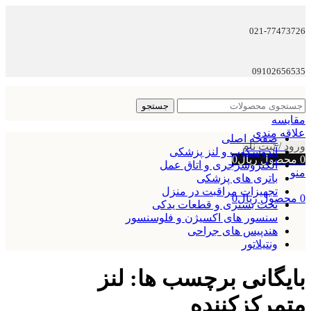
021-77473726
09102656535
جستجو
مقایسه
علاقه مندی
صفحه اصلی
ورود / ثبت نام
آندوسکوپ و لنز پزشکی
0
محصول
ریال
0
الکتروسرجری و اتاق عمل
منو
باتری های پزشکی
تجهیزات مراقبت در منزل
0
محصول
ریال
0
تخت بستری و قطعات یدکی
سنسور های اکسیژن و فلوسنسور
هندپیس های جراحی
ونتیلاتور
بایگانی برچسب ها: لنز
متمرکزکننده