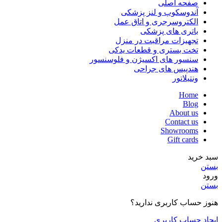
صفحه اصلی
آندوسکوپ و لنز پزشکی
الکتروسرجری و اتاق عمل
باتری های پزشکی
تجهیزات مراقبت در منزل
تخت بستری و قطعات یدکی
سنسور های اکسیژن و فلوسنسور
هندپیس های جراحی
ونتیلاتور
Home
Blog
About us
Contact us
Showrooms
Gift cards
سبد خرید
بستن
ورود
بستن
هنوز حساب کاربری ندارید؟
ایجاد حساب کاربری