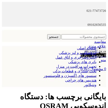
021-77473726
09102656535
جستجو
مقایسه
علاقه مندی
صفحه اصلی
ورود / ثبت نام
آندوسکوپ و لنز پزشکی
0
محصول
ریال
0
الکتروسرجری و اتاق عمل
منو
باتری های پزشکی
تجهیزات مراقبت در منزل
0
محصول
ریال
0
تخت بستری و قطعات یدکی
سنسور های اکسیژن و فلوسنسور
هندپیس های جراحی
ونتیلاتور
بایگانی برچسب ها: دستگاه
اندوسکوپی OSRAM