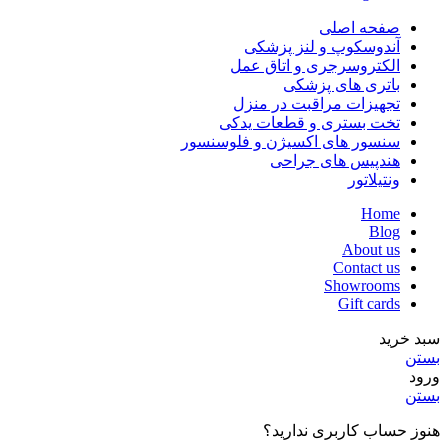
صفحه اصلی
آندوسکوپ و لنز پزشکی
الکتروسرجری و اتاق عمل
باتری های پزشکی
تجهیزات مراقبت در منزل
تخت بستری و قطعات یدکی
سنسور های اکسیژن و فلوسنسور
هندپیس های جراحی
ونتیلاتور
Home
Blog
About us
Contact us
Showrooms
Gift cards
سبد خرید
بستن
ورود
بستن
هنوز حساب کاربری ندارید؟