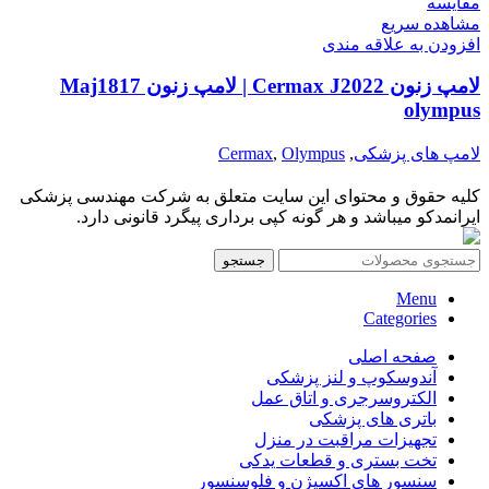
مقایسه
مشاهده سریع
افزودن به علاقه مندی
لامپ زنون Cermax J2022 | لامپ زنون Maj1817
olympus
لامپ های پزشکی
,
Olympus
,
Cermax
کلیه حقوق و محتوای این سایت متعلق به شرکت مهندسی پزشکی
ایرانمدکو میباشد و هر گونه کپی برداری پیگرد قانونی دارد.
جستجو
Menu
Categories
صفحه اصلی
آندوسکوپ و لنز پزشکی
الکتروسرجری و اتاق عمل
باتری های پزشکی
تجهیزات مراقبت در منزل
تخت بستری و قطعات یدکی
سنسور های اکسیژن و فلوسنسور